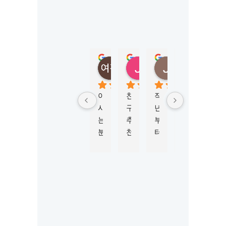
S
Y
D
N
E
Y
정여진
정성
Jungmi Kim
Joy Jeon
(
5 months ago
6 months ago
4 months ago
6 mont
M
K
아
친
작
학
비
L
시
구
년
생
자 
시
는 
추
부
비
신
드
분
천
터 
자 
청
니
이 
으
M
진
부
)
너
로 
K
행
터 
5.0
Based
무 
이
L
하
승
on 124
강
곳
시
는
인
reviews
추
에
드
데 
까
powered
by
해
서 
니
친
지 
G
o
o
g
l
e
서 
워
와 
절
6
review us on