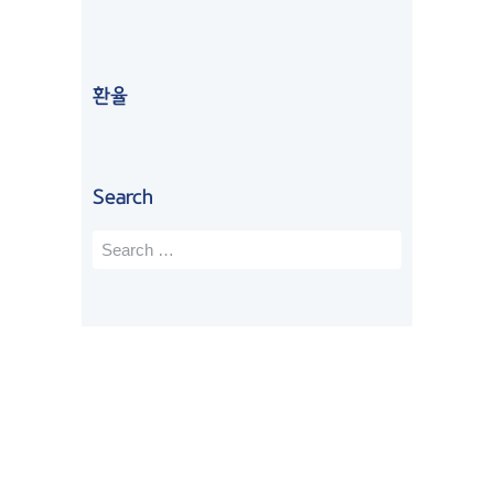
유
킹
함
하
개
학
홀
께 
게 
월 
원 
리
학
도
넘
상
데
생 
와
는 
환율
담 
이
비
주
시
받
비
자
셔
간
았
자
를 
서 
이 
었
에
진
모
걸
Search
는
서 
행
르
렸
데 
학
했
는 
고
너
생
습
부
, 
무 
비
니
분 
제
친
자
다
설
가 
절
로 
. 
명
시
하
연
쉽
까
간
시
장
지 
지 
이 
고 
하
않
해
촉
한
게 
은 
주
박
국 
되
케
시
해