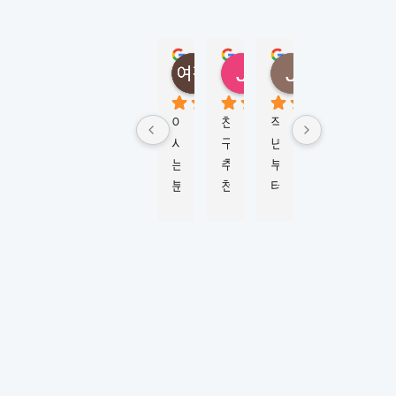
N
E
Y
정여진
정성
Jungmi Kim
Joy Jeon
(
5 months ago
6 months ago
4 months ago
6 mont
M
K
아
친
작
학
비
L
시
구
년
생
자 
시
는 
추
부
비
신
드
분
천
터 
자 
청
니
이 
으
M
진
부
)
너
로 
K
행
터 
5.0
Based
무 
이
L
하
승
on 124
강
곳
시
는
인
reviews
추
에
드
데 
까
powered
by
해
서 
니
친
지 
G
o
o
g
l
e
서 
워
와 
절
6
review us on
유
킹
함
하
개
학
홀
께 
게 
월 