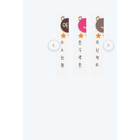
N
E
Y
정여진
정성
Jungmi Kim
Joy Jeon
(
5 months ago
6 months ago
4 months ago
6 mont
M
K
아
친
작
학
비
L
시
구
년
생
자 
시
는 
추
부
비
신
드
분
천
터 
자 
청
니
이 
으
M
진
부
)
너
로 
K
행
터 
5.0
Based
무 
이
L
하
승
on 124
강
곳
시
는
인
reviews
추
에
드
데 
까
powered
by
해
서 
니
친
지 
G
o
o
g
l
e
서 
워
와 
절
6
review us on
유
킹
함
하
개
학
홀
께 
게 
월 
원 
리
학
도
넘