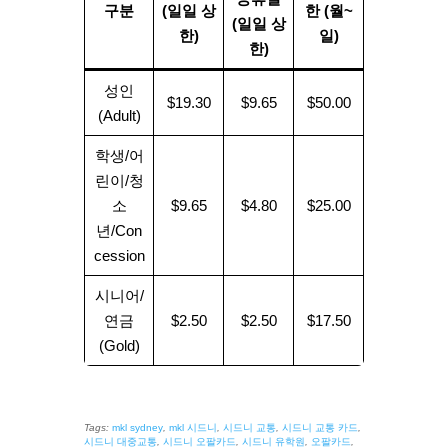
구분
(일일 상
한 (월~
(일일 상
한)
일)
한)
성인
$19.30
$9.65
$50.00
(Adult)
학생/어
린이/청
소
$9.65
$4.80
$25.00
년/Con
cession
시니어/
연금
$2.50
$2.50
$17.50
(Gold)
Tags:
mkl sydney
,
mkl 시드니
,
시드니 교통
,
시드니 교통 카드
,
시드니 대중교통
,
시드니 오팔카드
,
시드니 유학원
,
오팔카드
,