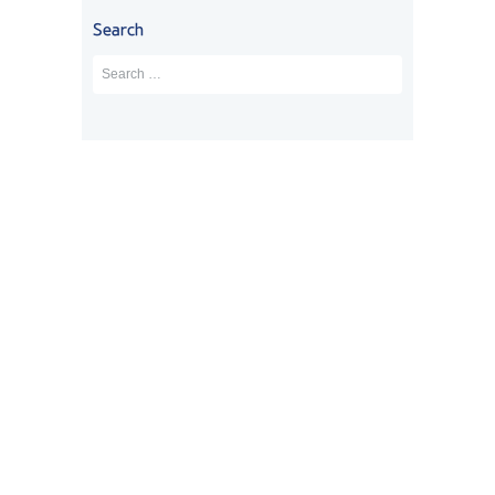
았
자
를 
서 
이 
Search
었
에
진
모
걸
는
서 
행
르
렸
데 
학
했
는 
고
너
생
습
부
, 
무 
비
니
분 
제
친
자
다
설
가 
절
로 
. 
명
시
하
연
쉽
까
간
시
장
지 
지 
이 
고 
하
않
해
촉
한
게 
은 
주
박
국 
되
케
시
해
가
었
이
고 
서 
기 
습
스
놓
답
전
니
임
치
이 
에 
다
에
는 
느
비
. 
도 
부
릴 