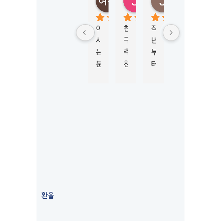
(
5 months ago
6 months ago
4 months ago
6 mont
M
K
아
친
작
학
비
L
시
구
년
생
자 
시
는 
추
부
비
신
드
분
천
터 
자 
청
니
이 
으
M
진
부
)
너
로 
K
행
터 
5.0
Based
무 
이
L
하
승
on 124
강
곳
시
는
인
reviews
추
에
드
데 
까
powered
by
해
서 
니
친
지 
G
o
o
g
l
e
서 
워
와 
절
6
review us on
유
킹
함
하
개
학
홀
께 
게 
월 
원 
리
학
도
넘
상
데
생 
와
는 
환율
담 
이
비
주
시
받
비
자
셔
간