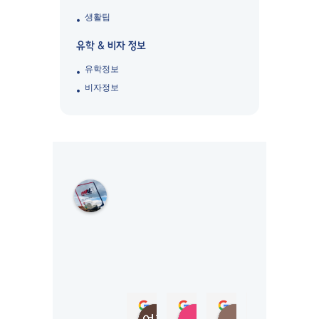
생활팁
유학 & 비자 정보
유학정보
비자정보
M
K
L
S
Y
D
N
E
Y
정여진
정성
Jungmi Kim
Joy Jeon