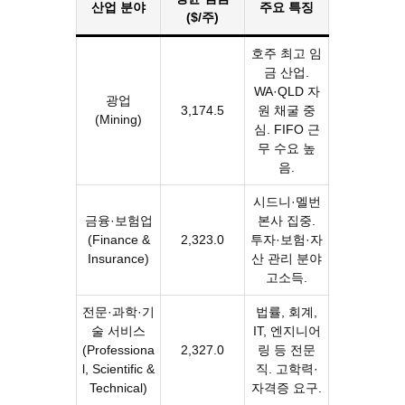
산업 분야
주요 특징
($/주)
호주 최고 임
금 산업.
WA·QLD 자
광업
3,174.5
원 채굴 중
(Mining)
심. FIFO 근
무 수요 높
음.
시드니·멜번
금융·보험업
본사 집중.
(Finance &
2,323.0
투자·보험·자
Insurance)
산 관리 분야
고소득.
전문·과학·기
법률, 회계,
술 서비스
IT, 엔지니어
(Professiona
2,327.0
링 등 전문
l, Scientific &
직. 고학력·
Technical)
자격증 요구.