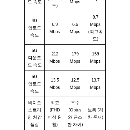
드 속도
Mbps
도)
8.7
4G
6.9
6.6
Mbps
업로드
Mbps
Mbps
(최고속
속도
도)
5G
212
179
158
다운로
Mbps
Mbps
Mbps
드 속도
5G
13.5
12.5
13.7
업로드
Mbps
Mbps
Mbps
속도
비디오
최고
우수
스트리
(FHD
(Optus
보통 (격
밍 체감
이상 원
와 근소
차 존재)
품질
활)
한 차이)