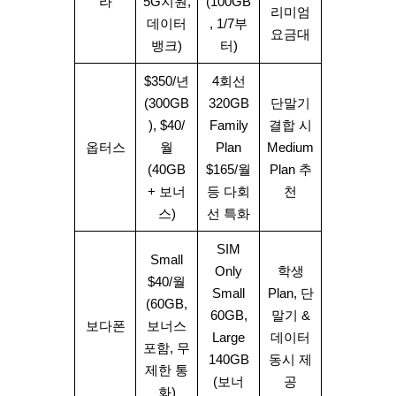
라
5G지원,
(100GB
리미엄
데이터
, 1/7부
요금대
뱅크)
터)
$350/년
4회선
(300GB
320GB
단말기
), $40/
Family
결합 시
옵터스
월
Plan
Medium
(40GB
$165/월
Plan 추
+ 보너
등 다회
천
스)
선 특화
SIM
Small
Only
학생
$40/월
Small
Plan, 단
(60GB,
60GB,
말기 &
보다폰
보너스
Large
데이터
포함, 무
140GB
동시 제
제한 통
(보너
공
화)