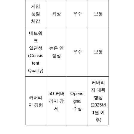
게임
품질
최상
우수
보통
체감
네트워
크
일관성
높은 안
우수
보통
(Consis
정성
tent
Quality)
커버리
지 대폭
5G 커버
Opensi
커버리
향상
리지 강
gnal
지 경험
(2025년
세
수상
1월 이
후)