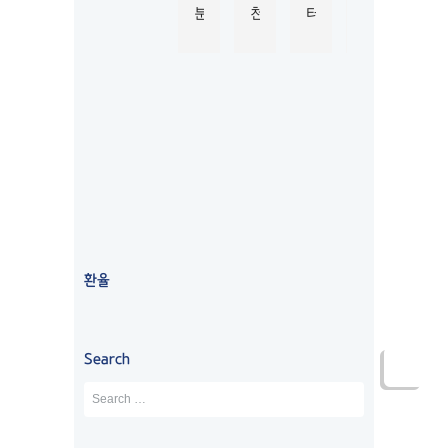
분
천
터 
자 
청
니
이 
으
M
진
부
)
너
로 
K
행
터 
5.0
Based
무 
이
L
하
승
on 124
강
곳
시
는
인
reviews
추
에
드
데 
까
powered
by
해
서 
니
친
지 
G
o
o
g
l
e
서 
워
와 
절
6
review us on
유
킹
함
하
개
학
홀
께 
게 
월 
원 
리
학
도
넘
상
데
생 
와
는 
환율
담 
이
비
주
시
받
비
자
셔
간
았
자
를 
서 
이 
Search
었
에
진
모
걸
는
서 
행
르
렸
데 
학
했
는 
고
너
생
습
부
, 