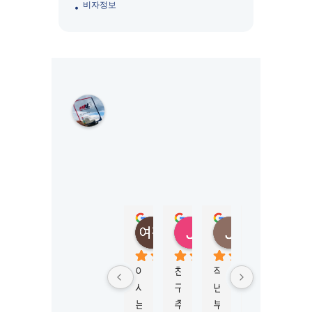
비자정보
M
K
L
S
Y
D
N
E
Y
정여진
정성
Jungmi Kim
Joy Jeon
(
5 months ago
6 months ago
4 months ago
6 mont
M
K
아
친
작
학
비
L
시
구
년
생
자 
시
는 
추
부
비
신
드