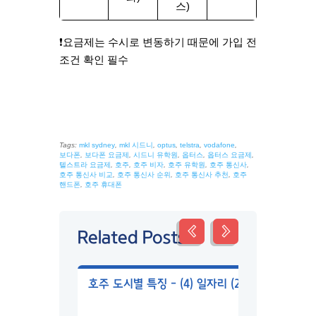
스)
❗요금제는 수시로 변동하기 때문에 가입 전
조건 확인 필수
Tags:
mkl sydney
,
mkl 시드니
,
optus
,
telstra
,
vodafone
,
보다폰
,
보다폰 요금제
,
시드니 유학원
,
옵터스
,
옵터스 요금제
,
텔스트라 요금제
,
호주
,
호주 비자
,
호주 유학원
,
호주 통신사
,
호주 통신사 비교
,
호주 통신사 순위
,
호주 통신사 추천
,
호주
핸드폰
,
호주 휴대폰
Related Posts
호주 도시별 특징 – (4) 일자리 (2026년)