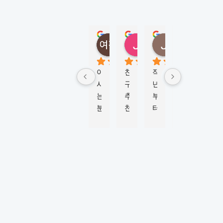
D
N
E
Y
정여진
정성
Jungmi Kim
Joy Jeon
(
5 months ago
6 months ago
4 months ago
6 mont
M
K
아
친
작
학
비
L
시
구
년
생
자 
시
는 
추
부
비
신
드
분
천
터 
자 
청
니
이 
으
M
진
부
)
너
로 
K
행
터 
5.0
Based
무 
이
L
하
승
on 124
강
곳
시
는
인
reviews
추
에
드
데 
까
powered
by
해
서 
니
친
지 
G
o
o
g
l
e
서 
워
와 
절
6
review us on
유
킹
함
하
개
학
홀
께 
게 
월 