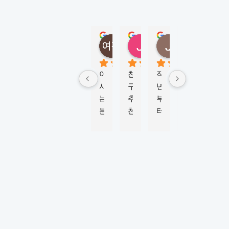
D
N
E
Y
정여진
정성
Jungmi Kim
Joy Jeon
(
5 months ago
6 months ago
4 months ago
6 mont
M
K
아
친
작
학
비
L
시
구
년
생
자 
시
는 
추
부
비
신
드
분
천
터 
자 
청
니
이 
으
M
진
부
)
너
로 
K
행
터 
5.0
Based
무 
이
L
하
승
on 124
강
곳
시
는
인
reviews
추
에
드
데 
까
powered
by
해
서 
니
친
지 
G
o
o
g
l
e
서 
워
와 
절
6
review us on
유
킹
함
하
개
학
홀
께 
게 
월 