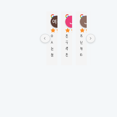
N
E
Y
정여진
정성
Jungmi Kim
Joy Jeon
(
5 months ago
6 months ago
4 months ago
6 mont
M
K
아
친
작
학
비
L
시
구
년
생
자 
시
는 
추
부
비
신
드
분
천
터 
자 
청
니
이 
으
M
진
부
)
너
로 
K
행
터 
5.0
Based
무 
이
L
하
승
on 124
강
곳
시
는
인
reviews
추
에
드
데 
까
powered
by
해
서 
니
친
지 
G
o
o
g
l
e
서 
워
와 
절
6
review us on
유
킹
함
하
개
학
홀
께 
게 
월 