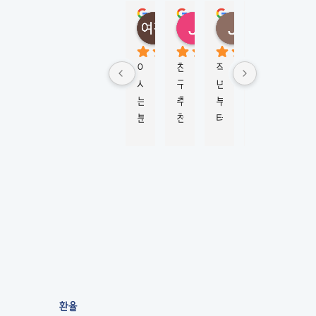
Y
정여진
정성
Jungmi Kim
Joy Jeon
(
5 months ago
6 months ago
4 months ago
6 mont
M
K
아
친
작
학
비
L
시
구
년
생
자 
시
는 
추
부
비
신
드
분
천
터 
자 
청
니
이 
으
M
진
부
)
너
로 
K
행
터 
5.0
Based
무 
이
L
하
승
on 124
강
곳
시
는
인
reviews
추
에
드
데 
까
powered
by
해
서 
니
친
지 
G
o
o
g
l
e
서 
워
와 
절
6
review us on
유
킹
함
하
개
학
홀
께 
게 
월 
원 
리
학
도
넘
상
데
생 
와
는 
환율