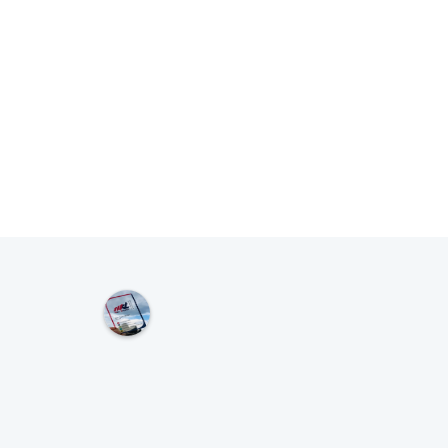
M
K
L
S
Y
D
N
E