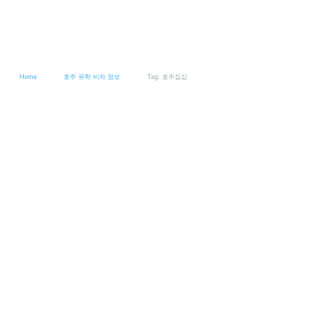
Home
호주 유학 비자 정보
Tag: 호주집값