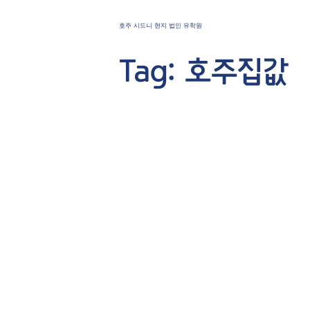
호주 시드니 현지 법인 유학원
Tag: 호주집값