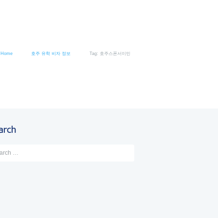
Home
호주 유학 비자 정보
Tag: 호주스폰서이민
arch