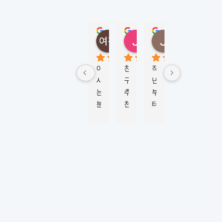
N
E
Y
정여진
정성
Jungmi Kim
Joy Jeon
(
5 months ago
6 months ago
4 months ago
6 mont
M
K
아
친
작
학
비
L
시
구
년
생
자 
시
는 
추
부
비
신
드
분
천
터 
자 
청
니
이 
으
M
진
부
)
너
로 
K
행
터 
5.0
Based
무 
이
L
하
승
on 124
강
곳
시
는
인
reviews
추
에
드
데 
까
powered
by
해
서 
니
친
지 
G
o
o
g
l
e
서 
워
와 
절
6
review us on
유
킹
함
하
개
학
홀
께 
게 
월 