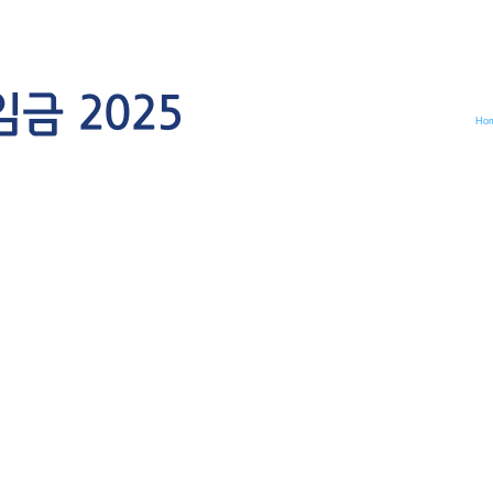
임금 2025
Ho