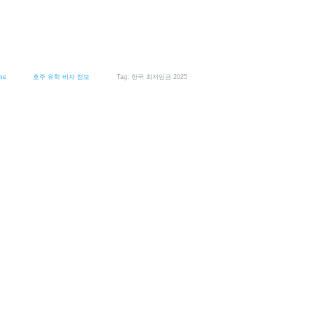
me
호주 유학 비자 정보
Tag: 한국 최저임금 2025