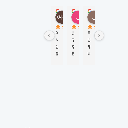
E
Y
정여진
정성
Jungmi Kim
Joy Jeon
(
5 months ago
6 months ago
4 months ago
6 mont
M
K
아
친
작
학
비
L
시
구
년
생
자 
시
는 
추
부
비
신
드
분
천
터 
자 
청
니
이 
으
M
진
부
)
너
로 
K
행
터 
5.0
Based
무 
이
L
하
승
on 124
강
곳
시
는
인
reviews
추
에
드
데 
까
powered
by
해
서 
니
친
지 
G
o
o
g
l
e
서 
워
와 
절
6
review us on
유
킹
함
하
개
학
홀
께 
게 
월 
원 
리
학
도
넘