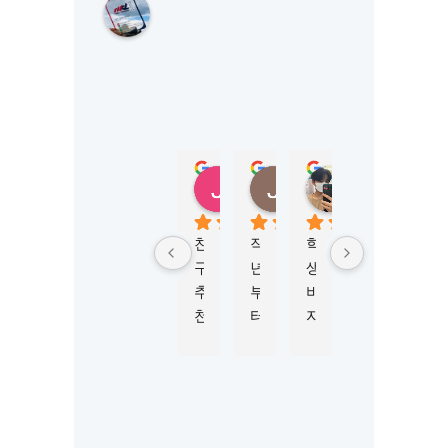
M
K
L
S
Y
D
N
E
Y
정여진
정성규
Jungmi Kim
Joy Jeon
Roun
(
5 months ago
6 months ago
6 mont
4 months ago
6 months ago
M
K
아
친
작
학
비
비
L
시
구
년
생
자 
자 
시
는 
추
부
비
신
신
드
분
천
터 
자 
청
청 
니
이 
으
M
진
부
관
)
너
로 
K
행
터 
련
5.0
Based
무 
이
L
하
승
해
on 124
강
곳
시
는
인
서 
reviews
추
에
드
데 
까
잘 
powered