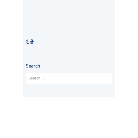
by
해
서 
니
친
지 
몰
G
o
o
g
l
e
서 
워
와 
절
6
라
review us on
유
킹
함
하
개
서 
학
홀
께 
게 
월 
걱
원 
리
학
도
넘
정
상
데
생 
와
는 
했
환율
담 
이
비
주
시
었
받
비
자
셔
간
는
았
자
를 
서 
이 
데 
Search
었
에
진
모
걸
굉
는
서 
행
르
렸
장
데 
학
했
는 
고
히 
너
생
습
부
, 
친
무 
비
니
분 
제
절
친
자
다
설
가 
하
절
로 
. 
명
시
게 
하
연
쉽
까
간
하
시
장
지 
지 
이 
나
고 
하
않
해
촉
하