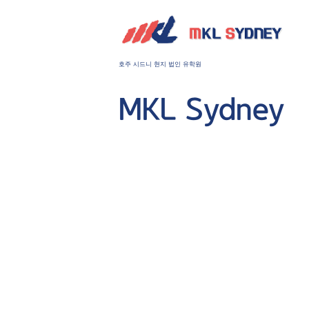
호주 시드니 현지 법인 유학원
MKL Sydney