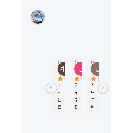
M
K
L
S
Y
D
N
E
Y
정여진
정성
Jungmi Kim
Joy Jeon
(
5 months ago
6 months ago
4 months ago
6 mont
M
K
아
친
작
학
비
L
시
구
년
생
자 
시
는 
추
부
비
신
드
분
천
터 
자 
청
니
이 
으
M
진
부
)
너
로 
K
행
터 
5.0
Based
무 
이
L
하
승
on 124