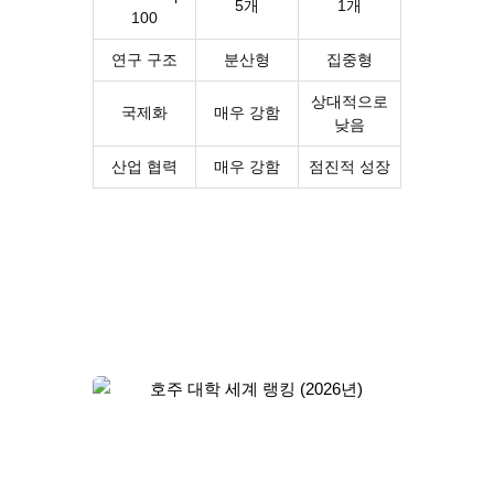
5개
1개
100
연구 구조
분산형
집중형
상대적으로
국제화
매우 강함
낮음
산업 협력
매우 강함
점진적 성장