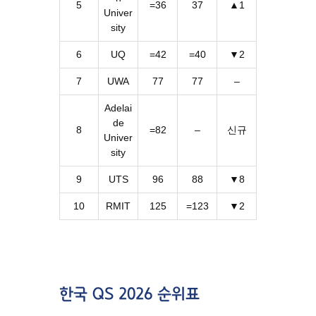
5
=36
37
▲1
Univer
sity
6
UQ
=42
=40
▼2
7
UWA
77
77
–
Adelai
de
8
=82
–
신규
Univer
sity
9
UTS
96
88
▼8
10
RMIT
125
=123
▼2
한국 QS 2026 순위표