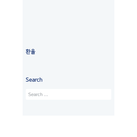
reviews
추
에
드
데 
까
powered
by
해
서 
니
친
지 
G
o
o
g
l
e
서 
워
와 
절
6
review us on
유
킹
함
하
개
학
홀
께 
게 
월 
원 
리
학
도
넘
상
데
생 
와
는 
환율
담 
이
비
주
시
받
비
자
셔
간
았
자
를 
서 
이 
었
에
진
모
걸
Search
는
서 
행
르
렸
데 
학
했
는 
고
너
생
습
부
, 
무 
비
니
분 
제
친
자
다
설
가 
절
로 
. 
명
시
하
연
쉽
까
간
시
장
지 
지 
이 