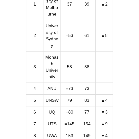
sity of
1
37
39
▲2
Melbo
urne
Univer
sity of
2
=53
61
▲8
Sydne
y
Monas
h
3
58
58
–
Univer
sity
4
ANU
=73
73
–
5
UNSW
79
83
▲4
6
UQ
=80
77
▼3
7
UTS
=145
154
▲9
8
UWA
153
149
▼4