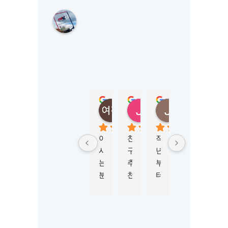
M
K
L
S
Y
D
N
E
Y
정여진
정성
Jungmi Kim
Joy Jeon
(
5 months ago
6 months ago
4 months ago
6 mont
M
K
아
친
작
학
비
L
시
구
년
생
자 
시
는 
추
부
비
신
드
분
천
터 
자 
청
니
이 
으
M
진
부
)
너
로 
K
행
터 
5.0
Based
무 
이
L
하
승
on 124
강
곳
시
는
인