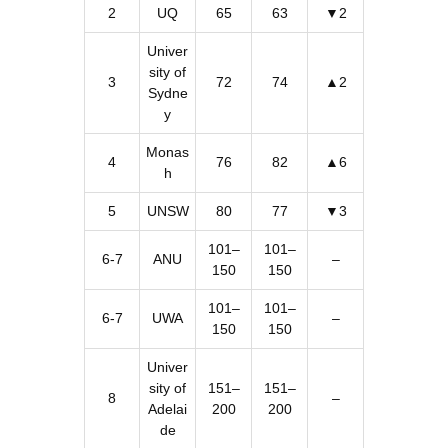
2
UQ
65
63
▼2
Univer
sity of
3
72
74
▲2
Sydne
y
Monas
4
76
82
▲6
h
5
UNSW
80
77
▼3
101–
101–
6-7
ANU
–
150
150
101–
101–
6-7
UWA
–
150
150
Univer
sity of
151–
151–
8
–
Adelai
200
200
de