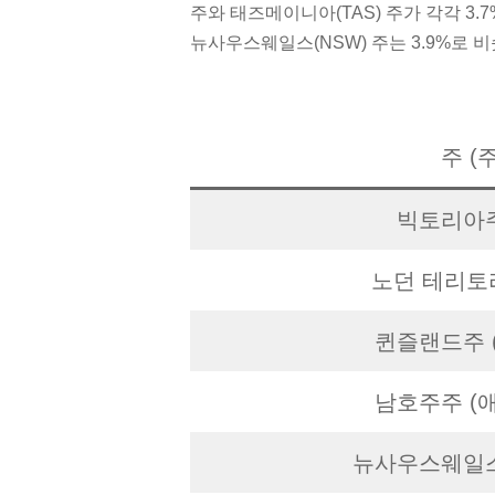
주와 태즈메이니아(TAS) 주가 각각 3.7
뉴사우스웨일스(NSW) 주는 3.9%로 
주 (
빅토리아주
노던 테리토리
퀸즐랜드주 
남호주주 (
뉴사우스웨일스