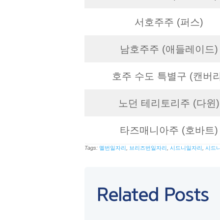
서호주주 (퍼스)
남호주주 (애들레이드)
호주 수도 특별구 (캔버라
노던 테리토리주 (다윈)
타즈매니아주 (호바트)
Tags:
멜번일자리
,
브리즈번일자리
,
시드니일자리
,
시드
Related Posts