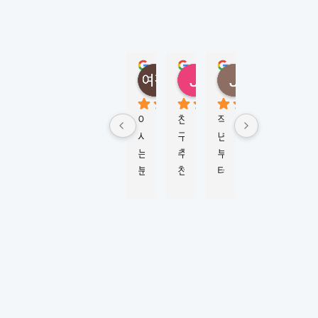
Y
D
N
E
Y
정여진
정성
Jungmi Kim
Joy Jeon
(
5 months ago
6 months ago
4 months ago
6 mont
M
K
아
친
작
학
비
L
시
구
년
생
자 
시
는 
추
부
비
신
드
분
천
터 
자 
청
니
이 
으
M
진
부
)
너
로 
K
행
터 
5.0
Based
무 
이
L
하
승
on 124
강
곳
시
는
인
reviews
추
에
드
데 
까
powered
by
해
서 
니
친
지 
G
o
o
g
l
e
서 
워
와 
절
6
review us on
유
킹
함
하
개