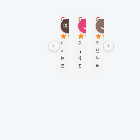
N
E
Y
정여진
정성
Jungmi Kim
Joy Jeon
(
5 months ago
6 months ago
4 months ago
6 mont
M
K
아
친
작
학
비
L
시
구
년
생
자 
시
는 
추
부
비
신
드
분
천
터 
자 
청
니
이 
으
M
진
부
)
너
로 
K
행
터 
5.0
Based
무 
이
L
하
승
on 124
강
곳
시
는
인
reviews
추
에
드
데 
까
powered
by
해
서 
니
친
지 
G
o
o
g
l
e
서 
워
와 
절
6
review us on
유
킹
함
하
개
학
홀
께 
게 
월 